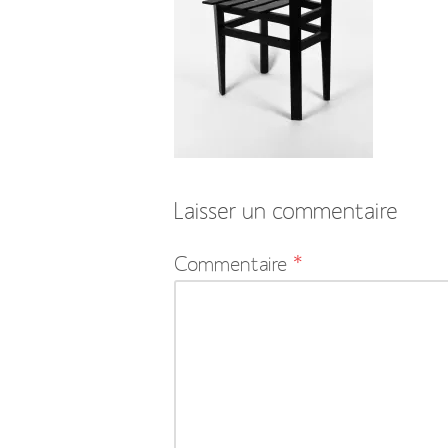
Laisser un commentaire
Votre
Commentaire
*
adresse
e-
mail
ne
sera