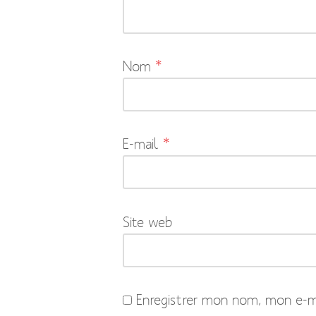
pas
publiée.
Les
Nom
*
champs
obligatoires
sont
indiqués
E-mail
*
avec
*
Site web
Enregistrer mon nom, mon e-ma