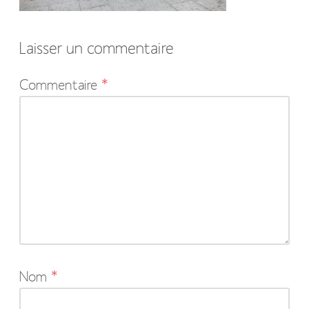
Laisser un commentaire
Votre
Commentaire
*
adresse
e-
mail
ne
sera
pas
publiée.
Les
Nom
*
champs
obligatoires