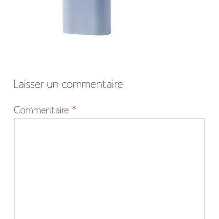
Laisser un commentaire
Votre
Commentaire
*
adresse
e-
mail
ne
sera
pas
publiée.