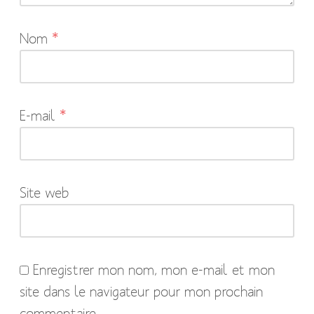
Les
Nom
*
champs
obligatoires
sont
indiqués
E-mail
*
avec
*
Site web
Enregistrer mon nom, mon e-mail et mon
site dans le navigateur pour mon prochain
commentaire.