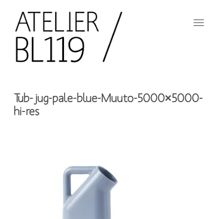
Aller
au
contenu
principal
French
design
Atelier
studio
Tub-jug-pale-blue-Muuto-5000×5000-
BL119
hi-res