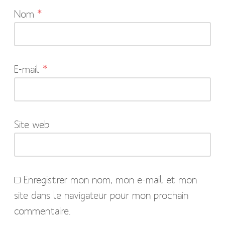
Nom
*
champs
obligatoires
sont
indiqués
E-mail
*
avec
*
Site web
Enregistrer mon nom, mon e-mail et mon
site dans le navigateur pour mon prochain
commentaire.