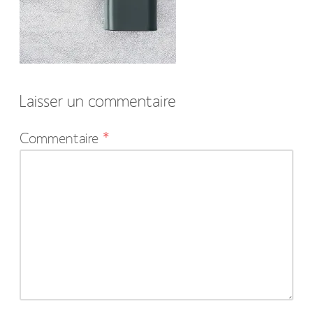
Laisser un commentaire
Votre
Commentaire
*
adresse
e-
mail
ne
sera
pas
publiée.
Les