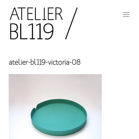
Aller
au
contenu
principal
French
design
Atelier
studio
atelier-bl119-victoria-08
BL119