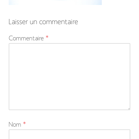
Laisser un commentaire
Votre
Commentaire
*
adresse
e-
mail
ne
sera
pas
publiée.
Les
Nom
*
champs
obligatoires